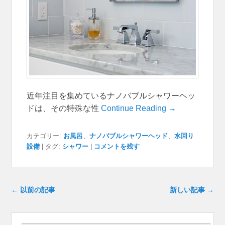
近年注目を集めているナノバブルシャワーヘッ
ドは、その特殊な性
Continue Reading →
カテゴリー:
お風呂
、
ナノバブルシャワーヘッド
、
水回り
設備
|
タグ:
シャワー
|
コメントを残す
投稿ナビゲーション
←
以前の記事
新しい記事
→