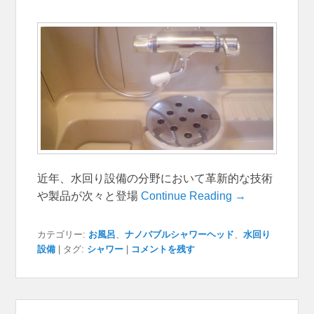
近年、水回り設備の分野において革新的な技術
や製品が次々と登場
Continue Reading →
カテゴリー:
お風呂
、
ナノバブルシャワーヘッド
、
水回り
設備
|
タグ:
シャワー
|
コメントを残す