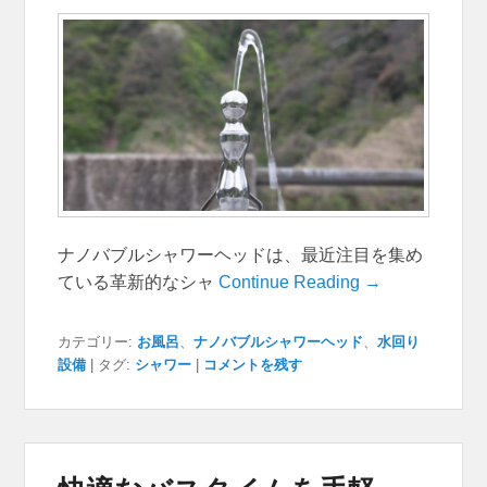
ナノバブルシャワーヘッドは、最近注目を集め
ている革新的なシャ
Continue Reading →
カテゴリー:
お風呂
、
ナノバブルシャワーヘッド
、
水回り
設備
|
タグ:
シャワー
|
コメントを残す