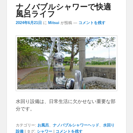
ナノバブルシャワーで快適
風呂ライフ
2024年6月21日
に
Mitsui
が投稿
—
コメントを残す
水回り設備は、日常生活に欠かせない重要な部
分です。
カテゴリー:
お風呂
、
ナノバブルシャワーヘッド
、
水回り
設備
|
タグ:
シャワー
|
コメントを残す